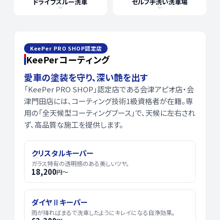
ドライブスルー洗車
セルフ手洗い洗車場
KeePer PRO SHOP認定店
KeePerコーティング
愛車の塗装を守り、深い艶を出す
「KeePer PRO SHOP」認定店である会津アピオ店・会
津門田店には、コーティング技術1級資格者が在籍。専
用の「全天候型コーティングブース」で、天候に左右され
ず、高品質な施工を提供します。
クリスタルキーパー
ガラス特有の透明感のある美しいツヤ。
18,200
円〜
ダイヤⅡキーパー
雨が降ればまるで洗車したようにキレイになる自浄効果。