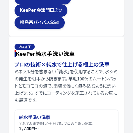
KeePer 会津門田店
福島西バイパスSS
プロ施工
KeePer純水手洗い洗車
プロの技術×純水で仕上げる極上の洗車
ミネラル分を含まない「純水」を使用することで、水シミ
の発生を根本から防ぎます。 羊毛100%のムートンパッ
トとモコモコの泡で、塗装を優しく包み込むように洗い
上げます。 すでにコーティングを施工されているお車に
も最適です。
純水手洗い洗車
すみずみまで美しく仕上げる、プロの手洗い洗車。
2,740
円〜