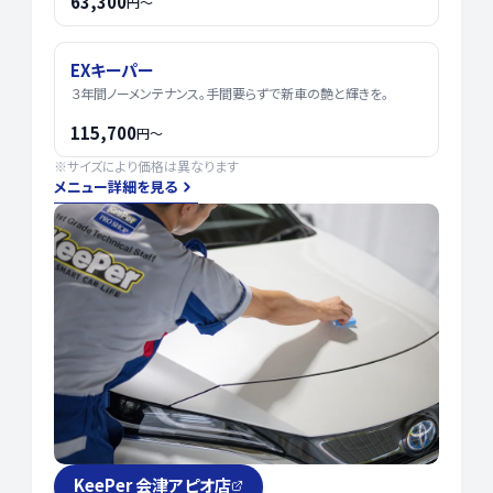
63,300
円〜
EXキーパー
３年間ノーメンテナンス。手間要らずで新車の艶と輝きを。
115,700
円〜
※サイズにより価格は異なります
メニュー詳細を見る
KeePer 会津アピオ店