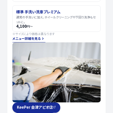
標準 手洗い洗車プレミアム
通常の手洗いに加え、ホイールクリーニングや下回り洗浄もセ
ットに。
4,100
円〜
※サイズにより価格は異なります
メニュー詳細を見る
KeePer 会津アピオ店