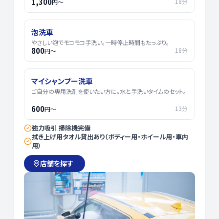
1,300
18分
円〜
泡洗車
やさしい泡でモコモコ手洗い。一時停止時間もたっぷり。
800
18分
円〜
マイシャンプー洗車
ご自分の専用洗剤を使いたい方に。水と手洗いタイムのセット。
600
13分
円〜
強力吸引 掃除機完備
拭き上げ用タオル貸出あり（ボディー用・ホイール用・車内
用）
店舗を探す