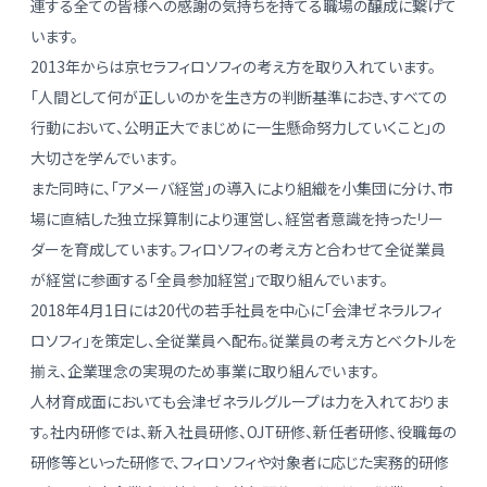
連する全ての皆様への感謝の気持ちを持てる職場の醸成に繋げて
います。
2013年からは京セラフィロソフィの考え方を取り入れています。
「人間として何が正しいのかを生き方の判断基準におき、すべての
行動において、公明正大でまじめに一生懸命努力していくこと」の
大切さを学んでいます。
また同時に、「アメーバ経営」の導入により組織を小集団に分け、市
場に直結した独立採算制により運営し、経営者意識を持ったリー
ダーを育成しています。フィロソフィの考え方と合わせて全従業員
が経営に参画する「全員参加経営」で取り組んでいます。
2018年4月1日には20代の若手社員を中心に「会津ゼネラルフィ
ロソフィ」を策定し、全従業員へ配布。従業員の考え方とベクトルを
揃え、企業理念の実現のため事業に取り組んでいます。
人材育成面においても会津ゼネラルグループは力を入れておりま
す。社内研修では、新入社員研修、OJT研修、新任者研修、役職毎の
研修等といった研修で、フィロソフィや対象者に応じた実務的研修